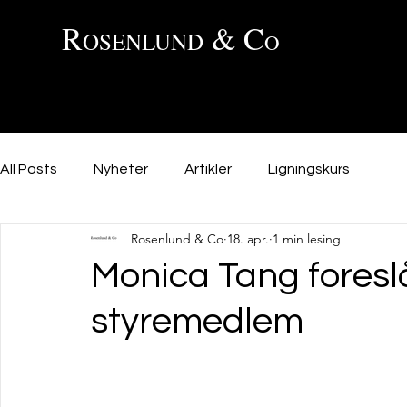
R
& C
OSENLUND
O
All Posts
Nyheter
Artikler
Ligningskurs
Rosenlund & Co
18. apr.
1 min lesing
Monica Tang foresl
styremedlem