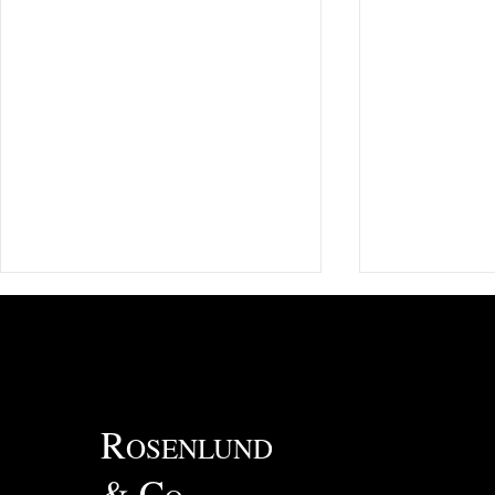
R
OSENLUND
& C
Rosenlund Equity AS -
Årsregnskap