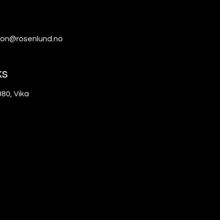
jon@rosenlund.no
ks
80, Vika