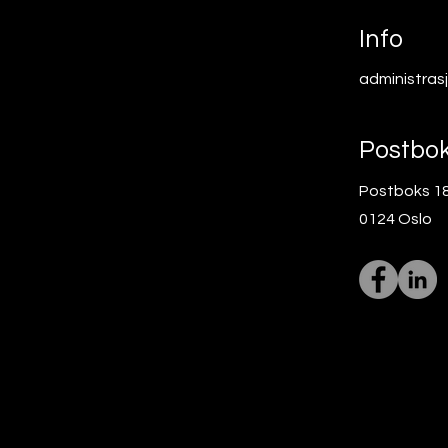
quity
Info
administras
Postbo
Postboks 18
0124 Oslo